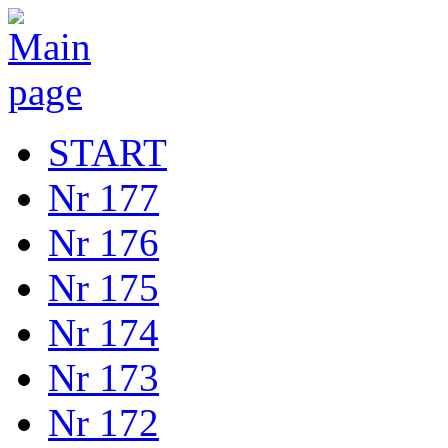
START
Nr 177
Nr 176
Nr 175
Nr 174
Nr 173
Nr 172