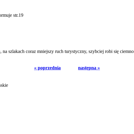
muje str.19
, na szlakach coraz mniejszy ruch turystyczny, szybciej robi się ciem
« poprzednia
następna »
ńskie