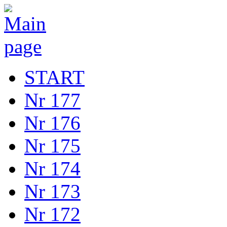
START
Nr 177
Nr 176
Nr 175
Nr 174
Nr 173
Nr 172