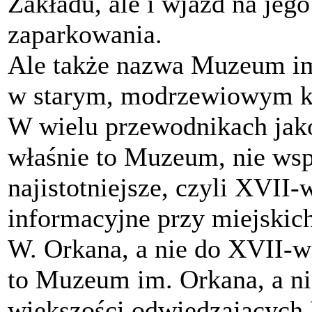
Zakładu, ale i wjazd na jego
zaparkowania.
Ale także nazwa Muzeum im
w starym, modrzewiowym koś
W wielu przewodnikach jako 
właśnie to Muzeum, nie ws
najistotniejsze, czyli XVII
informacyjne przy miejskic
W. Orkana, a nie do XVII-w
to Muzeum im. Orkana, a n
większości odwiedzającyc