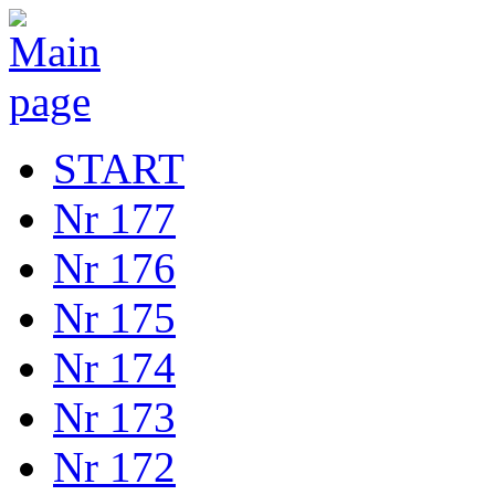
START
Nr 177
Nr 176
Nr 175
Nr 174
Nr 173
Nr 172