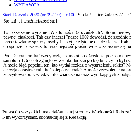
WYDAWCA
Start
Rocznik 2020 (nr 99-110)
nr 100
Sto lat!... i teraźniejszość str.
Sto lat!... i teraźniejszość str.1
To nasze setne wydanie ?Wiadomości Rabczańskich?. Sto numerów, s
pewnej ciągłości. Tak czy inaczej ?nasze 100? dowodzi, że zgodnie 
przedstawiamy sprawy, osoby i instytucje istotne dla dzisiejszej Rab
do spojrzenia wstecz, to teraźniejszość głośno woła o zapisanie się n
Pod Teheranem Irańczycy wzięli samolot pasażerski za pocisk manewrują
samolot i 176 osób zginęło w wyniku ludzkiego błędu. Czy to był rz
A może błąd popełnił ten, kto wydał rozkaz o wystrzeleniu rakiet? 
decyzja o zastrzeleniu irańskiego generała? A może zezwolenie na p
zdecydował brak wiedzy i doświadczenia oraz wynikających z połącz
Prawa do wszystkich materiałów na tej stronie - Wiadomości Rabcza
Nim wykorzystasz, skontaktuj się z Redakcją!