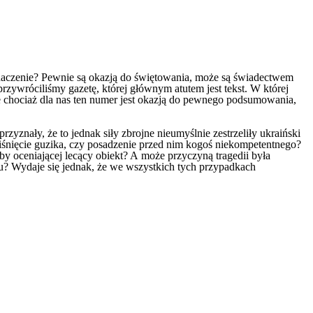
znaczenie? Pewnie są okazją do świętowania, może są świadectwem
rzywróciliśmy gazetę, której głównym atutem jest tekst. W której
 Ale chociaż dla nas ten numer jest okazją do pewnego podsumowania,
rzyznały, że to jednak siły zbrojne nieumyślnie zestrzeliły ukraiński
ciśnięcie guzika, czy posadzenie przed nim kogoś niekompetentnego?
by oceniającej lecący obiekt? A może przyczyną tragedii była
ku? Wydaje się jednak, że we wszystkich tych przypadkach