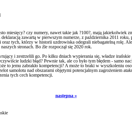
1
to miesięcy? czy numery, nawet takie jak ?100?, mają jakiekolwiek 
z deklaracją zawartą w pierwszym numerze, z października 2011 roku, p
ki oraz tych, którzy w historii uzdrowiska odegrali niebagatelną rolę.
a naszych stronach. Bo źle rozpoczął się 2020 rok.
cy i zestrzelili go. Po kilku dniach wypierania się, władze irańskie p
eczywiście ludzki błąd? Pewnie tak, ale co było tym błędem - samo na
Może to jemu zabrakło kompetencji? A może to braki w wyszkoleniu oso
rzelot samolotu nad obszarami objętymi potencjalnym zagrożeniem ata
enia tych cech kompetencji.
następna »
ńskie