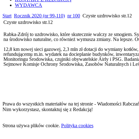
WYDAWCA
Start
Rocznik 2020 (nr 99-110)
nr 100
Czyste uzdrowisko str.12
Czyste uzdrowisko str.12
Rabka-Zdrój to uzdrowisko, które skutecznie walczy ze smogiem. Sy
na środowisko naturalne, co również wymusza zmiany. Na lepsze. Ot
12,8 km nowej sieci gazowej, 2,3 mln zł dotacji do wymiany kotłów
refundującemu m.in. wydatek na docieplanie budynków, inwentaryzac
Monitoringu Środowiska, czujniki obywatelskie Airly i PSG. Badan
Sejmowe Komisje Ochrony Środowiska, Zasobów Naturalnych i Leśn
Prawa do wszystkich materiałów na tej stronie - Wiadomości Rabcza
Nim wykorzystasz, skontaktuj się z Redakcją!
Strona używa plików cookie.
Polityka cookies