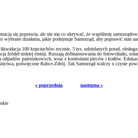
tuacja się poprawia, ale nie ma co ukrywać, że wspólnotę samorządow
o wybrane działania, jakie podejmuje Samorząd, aby poprawić stan san
, likwidacja 100 kopciuchów rocznie, 5 tys. udzielanych porad, obs
ja źródeł niskiej emisji. Ruszają dofinansowania do fotowoltaiki, s
ia odpadów paleniskowych, wraz z kontrolami pieców i kotłów. Eduk
ictwa, poświęcone Rabce-Zdrój. Tak Samorząd walczy o czyste powi
« poprzednia
następna »
ńskie