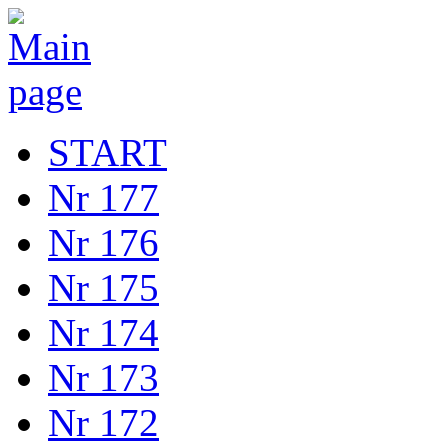
START
Nr 177
Nr 176
Nr 175
Nr 174
Nr 173
Nr 172