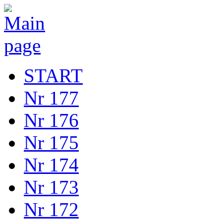
START
Nr 177
Nr 176
Nr 175
Nr 174
Nr 173
Nr 172