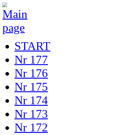
START
Nr 177
Nr 176
Nr 175
Nr 174
Nr 173
Nr 172