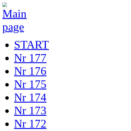
START
Nr 177
Nr 176
Nr 175
Nr 174
Nr 173
Nr 172