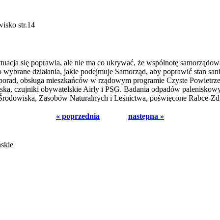
isko str.14
tuacja się poprawia, ale nie ma co ukrywać, że wspólnotę samorządow
wybrane działania, jakie podejmuje Samorząd, aby poprawić stan sanita
 porad, obsługa mieszkańców w rządowym programie Czyste Powietrze. 
a, czujniki obywatelskie Airly i PSG. Badania odpadów paleniskowyc
odowiska, Zasobów Naturalnych i Leśnictwa, poświęcone Rabce-Zdró
« poprzednia
następna »
ńskie