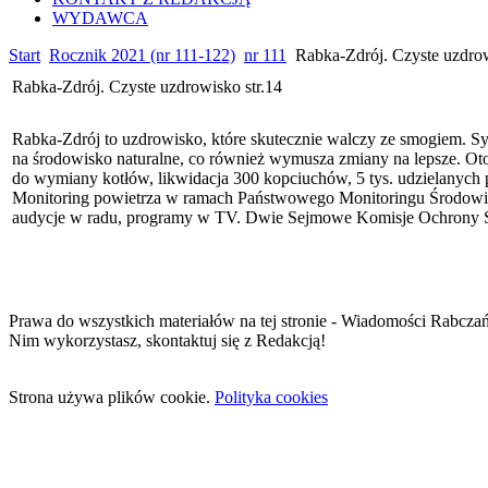
WYDAWCA
Start
Rocznik 2021 (nr 111-122)
nr 111
Rabka-Zdrój. Czyste uzdrow
Rabka-Zdrój. Czyste uzdrowisko str.14
Rabka-Zdrój to uzdrowisko, które skutecznie walczy ze smogiem. Sy
na środowisko naturalne, co również wymusza zmiany na lepsze. Oto 
do wymiany kotłów, likwidacja 300 kopciuchów, 5 tys. udzielanych
Monitoring powietrza w ramach Państwowego Monitoringu Środowisk
audycje w radu, programy w TV. Dwie Sejmowe Komisje Ochrony Śr
Prawa do wszystkich materiałów na tej stronie - Wiadomości Rabcza
Nim wykorzystasz, skontaktuj się z Redakcją!
Strona używa plików cookie.
Polityka cookies