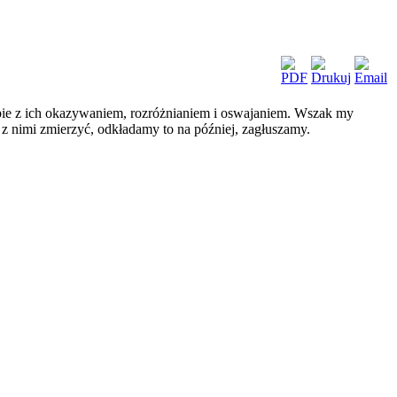
sobie z ich okazywaniem, rozróżnianiem i oswajaniem. Wszak my
z nimi zmierzyć, odkładamy to na później, zagłuszamy.