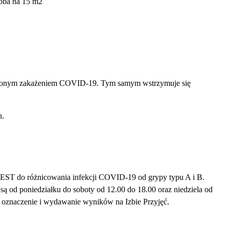
osoba na 15 m2
erdzonym zakażeniem COVID-19. Tym samym wstrzymuje się
h.
ST do różnicowania infekcji COVID-19 od grypy typu A i B.
ą od poniedziałku do soboty od 12.00 do 18.00 oraz niedziela od
, oznaczenie i wydawanie wyników na Izbie Przyjęć.