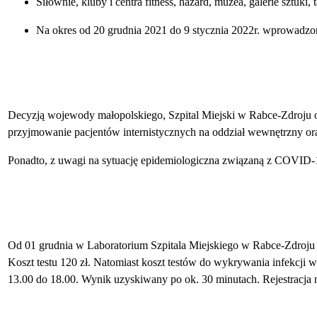
Siłownie, kluby i centra fitness, hazard, muzea, galerie sztuki
Na okres od 20 grudnia 2021 do 9 stycznia 2022r. wprowadzon
Decyzją wojewody małopolskiego, Szpital Miejski w Rabce-Zdroju
przyjmowanie pacjentów internistycznych na oddział wewnętrzny oraz 
Ponadto, z uwagi na sytuację epidemiologiczna związaną z COVID-1
Od 01 grudnia w Laboratorium Szpitala Miejskiego w Rabce-Zdro
Koszt testu 120 zł. Natomiast koszt testów do wykrywania infekcji
13.00 do 18.00. Wynik uzyskiwany po ok. 30 minutach. Rejestracja 