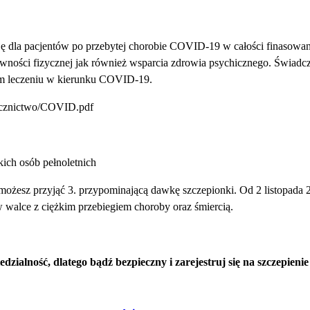
ę dla pacjentów po przebytej chorobie COVID-19 w całości finasowane
awności fizycznej jak również wsparcia zdrowia psychicznego. Świadc
ym leczeniu w kierunku COVID-19.
/lecznictwo/COVID.pdf
ich osób pełnoletnich
 możesz przyjąć 3. przypominającą dawkę szczepionki. Od 2 listopada 
w walce z ciężkim przebiegiem choroby oraz śmiercią.
dzialność, dlatego bądź bezpieczny i zarejestruj się na szczepien