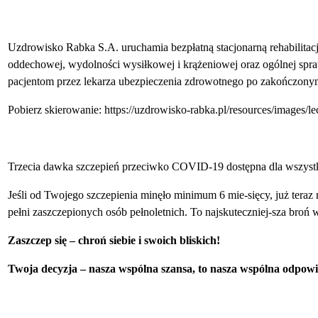
Uzdrowisko Rabka S.A. uruchamia bezpłatną stacjonarną rehabilitacj
oddechowej, wydolności wysiłkowej i krążeniowej oraz ogólnej spr
pacjentom przez lekarza ubezpieczenia zdrowotnego po zakończon
Pobierz skierowanie: https://uzdrowisko-rabka.pl/resources/images
Trzecia dawka szczepień przeciwko COVID-19 dostępna dla wszystk
Jeśli od Twojego szczepienia minęło minimum 6 mie-sięcy, już teraz
pełni zaszczepionych osób pełnoletnich. To najskuteczniej-sza broń 
Zaszczep się – chroń siebie i swoich bliskich!
Twoja decyzja – nasza wspólna szansa, to nasza wspólna odpowie