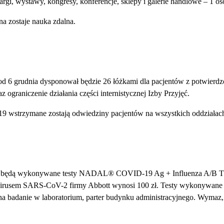
, targi, wystawy, kongresy, konferencje, sklepy i galerie handlowe – 1 
a zostaje nauka zdalna.
 od 6 grudnia dysponował będzie 26 łóżkami dla pacjentów z potwi
ograniczenie działania części internistycznej Izby Przyjęć.
9 wstrzymane zostają odwiedziny pacjentów na wszystkich oddziałac
ju będą wykonywane testy NADAL® COVID-19 Ag + Influenza A/B TE
 wirusem SARS-CoV-2 firmy Abbott wynosi 100 zł. Testy wykonywane s
na badanie w laboratorium, parter budynku administracyjnego. Wymaz