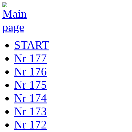
START
Nr 177
Nr 176
Nr 175
Nr 174
Nr 173
Nr 172