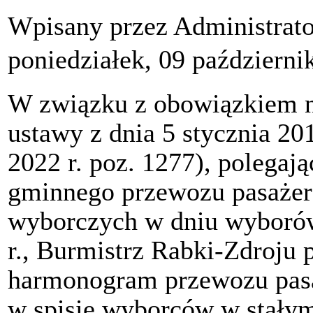
Wpisany przez Administrat
poniedziałek, 09 październi
W związku z obowiązkiem n
ustawy z dnia 5 stycznia 20
2022 r. poz. 1277), polega
gminnego przewozu pasażer
wyborczych w dniu wyborów 
r., Burmistrz Rabki-Zdroju 
harmonogram przewozu pasa
w spisie wyborców w stały