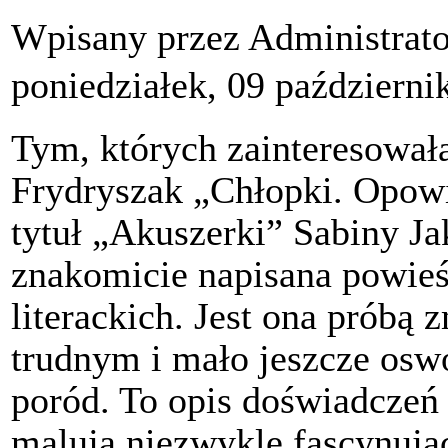
Wpisany przez Administrat
poniedziałek, 09 październi
Tym, których zainteresował
Frydryszak „Chłopki. Opow
tytuł „Akuszerki” Sabiny Ja
znakomicie napisana powie
literackich. Jest ona próbą 
trudnym i mało jeszcze osw
poród. To opis doświadczeń 
malują niezwykle fascynując