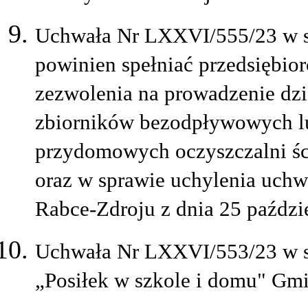
Uchwała Nr LXXVI/555/23 w s
powinien spełniać przedsiębior
zezwolenia na prowadzenie dzi
zbiorników bezodpływowych lu
przydomowych oczyszczalni ści
oraz w sprawie uchylenia uch
Rabce-Zdroju z dnia 25 paździe
Uchwała Nr LXXVI/553/23 w s
„Posiłek w szkole i domu" Gm