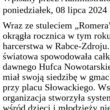
poniedziałek, 08 lipca 2024
Wraz ze stuleciem „Romera
okrągła rocznica w tym roku
harcerstwa w Rabce-Zdroju.
światowa spowodowała całk
dawnego Hufca Nowotarskieg
miał swoją siedzibę w gma
przy placu Słowackiego. W
organizacja stworzyła syst
wśród dzieci i młodzieży n