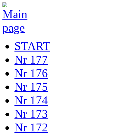
START
Nr 177
Nr 176
Nr 175
Nr 174
Nr 173
Nr 172