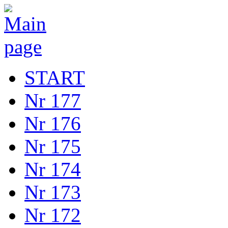
START
Nr 177
Nr 176
Nr 175
Nr 174
Nr 173
Nr 172