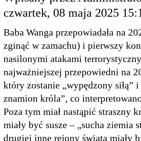
czwartek, 08 maja 2025 15:
Baba Wanga przepowiadała na 2024
zginąć w zamachu) i pierwszy kont
nasilonymi atakami terrorystyczn
najważniejszej przepowiedni na 2
który zostanie „wypędzony siłą” i
znamion króla”, co interpretowano
Poza tym miał nastąpić straszny k
miały być susze – „sucha ziemia st
drugiej inne rejony świata miały 