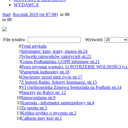
WYDAWCA
Start
Rocznik 2019 (nr 87-98)
nr 88
nr 88
Filtr tytułów
Wyświetl:
#
Tytuł artykułu
1
Informator: kino, teatry, muzea str.24
2
Sylwetki ratowników założycieli str.22
3
Grupa Podhalańska GOPR informuje str.21
4
Przez pryzmat wartości. O POTRZEBIE WOLNOŚCI (cz.2)
5
Pamiętnik kulturalny str.18
6
Otwórzmy przed nimi życie str.17
7
Z historii Rabki. Sekrety komisarza. str.15
8
VI Ogólnopolska Zimowa Senioriada na Podhalu str.14
9
Spacery po Rabce str. 12
10
Sprawozdania str.9
11
Kurenda - informator samorządowy str.4
12
Ze sportu str.3
13
Krótko-szybko o styczniu str.2
14
Całkiem inny kraj str.1