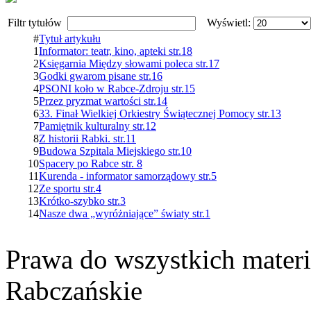
Filtr tytułów
Wyświetl:
#
Tytuł artykułu
1
Informator: teatr, kino, apteki str.18
2
Księgarnia Między słowami poleca str.17
3
Godki gwarom pisane str.16
4
PSONI koło w Rabce-Zdroju str.15
5
Przez pryzmat wartości str.14
6
33. Finał Wielkiej Orkiestry Świątecznej Pomocy str.13
7
Pamiętnik kulturalny str.12
8
Z historii Rabki. str.11
9
Budowa Szpitala Miejskiego str.10
10
Spacery po Rabce str. 8
11
Kurenda - informator samorządowy str.5
12
Ze sportu str.4
13
Krótko-szybko str.3
14
Nasze dwa „wyróżniające” światy str.1
Prawa do wszystkich materi
Rabczańskie