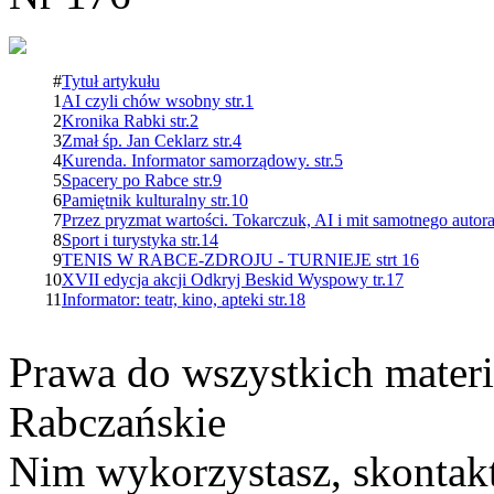
#
Tytuł artykułu
1
AI czyli chów wsobny str.1
2
Kronika Rabki str.2
3
Zmał śp. Jan Ceklarz str.4
4
Kurenda. Informator samorządowy. str.5
5
Spacery po Rabce str.9
6
Pamiętnik kulturalny str.10
7
Przez pryzmat wartości. Tokarczuk, AI i mit samotnego autora
8
Sport i turystyka str.14
9
TENIS W RABCE-ZDROJU - TURNIEJE strt 16
10
XVII edycja akcji Odkryj Beskid Wyspowy tr.17
11
Informator: teatr, kino, apteki str.18
Prawa do wszystkich materi
Rabczańskie
Nim wykorzystasz, skontakt