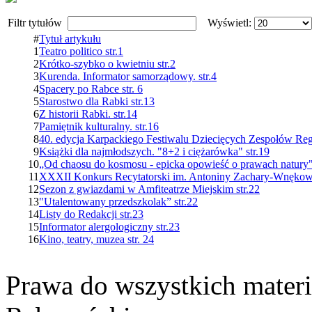
Filtr tytułów
Wyświetl:
#
Tytuł artykułu
1
Teatro politico str.1
2
Krótko-szybko o kwietniu str.2
3
Kurenda. Informator samorządowy. str.4
4
Spacery po Rabce str. 6
5
Starostwo dla Rabki str.13
6
Z historii Rabki. str.14
7
Pamiętnik kulturalny. str.16
8
40. edycja Karpackiego Festiwalu Dziecięcych Zespołów Reg
9
Książki dla najmłodszych. "8+2 i ciężarówka" str.19
10
„Od chaosu do kosmosu - epicka opowieść o prawach natury" 
11
XXXII Konkurs Recytatorski im. Antoniny Zachary-Wnękowe
12
Sezon z gwiazdami w Amfiteatrze Miejskim str.22
13
"Utalentowany przedszkolak” str.22
14
Listy do Redakcji str.23
15
Informator alergologiczny str.23
16
Kino, teatry, muzea str. 24
Prawa do wszystkich materi