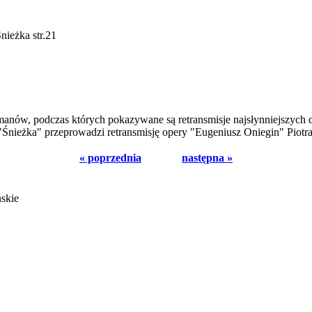
nieżka str.21
anów, podczas których pokazywane są retransmisje najsłynniejszych d
 "Śnieżka" przeprowadzi retransmisję opery "Eugeniusz Oniegin" Piot
« poprzednia
następna »
ńskie