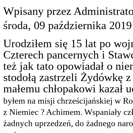
Wpisany przez Administrat
środa, 09 października 2019
Urodziłem się 15 lat po woj
Czterech pancernych i Staw
też jak tato opowiadał o nie
stodołą zastrzeli Żydówkę z
małemu chłopakowi kazał uc
byłem na misji chrześcijańskiej w Ro
z Niemiec ? Achimem. Wspaniały cz
żadnych uprzedzeń, do żadnego naro