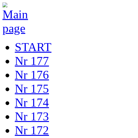
START
Nr 177
Nr 176
Nr 175
Nr 174
Nr 173
Nr 172