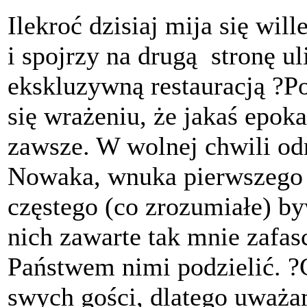
Ilekroć dzisiaj mija się wi
i spojrzy na drugą stronę ul
ekskluzywną restauracją ?P
się wrażeniu, że jakaś epoka
zawsze. W wolnej chwili o
Nowaka, wnuka pierwszego r
częstego (co zrozumiałe) by
nich zawarte tak mnie zafas
Państwem nimi podzielić. ?
swych gości, dlatego uważam