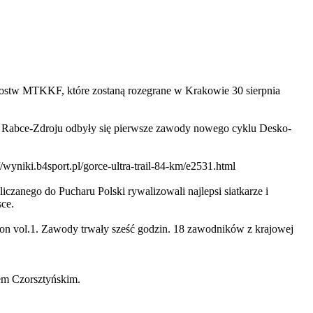
trzostw MTKKF, które zostaną rozegrane w Krakowie 30 sierpnia
w Rabce-Zdroju odbyły się pierwsze zawody nowego cyklu Desko-
//wyniki.b4sport.pl/gorce-ultra-trail-84-km/e2531.html
czanego do Pucharu Polski rywalizowali najlepsi siatkarze i
ce.
ion vol.1. Zawody trwały sześć godzin. 18 zawodników z krajowej
em Czorsztyńskim.