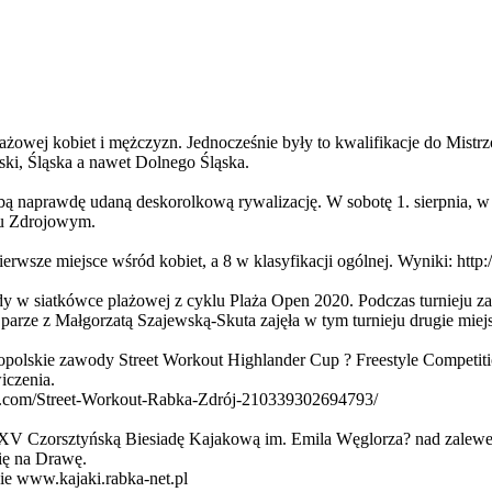
plażowej kobiet i mężczyzn. Jednocześnie były to kwalifikacje do Mis
ski, Śląska a nawet Dolnego Śląska.
bą naprawdę udaną deskorolkową rywalizację. W sobotę 1. sierpnia, 
ku Zdrojowym.
ierwsze miejsce wśród kobiet, a 8 w klasyfikacji ogólnej. Wyniki: http:
w siatkówce plażowej z cyklu Plaża Open 2020. Podczas turnieju zali
rze z Małgorzatą Szajewską-Skuta zajęła w tym turnieju drugie miejs
nopolskie zawody Street Workout Highlander Cup ? Freestyle Competit
iczenia.
ok.com/Street-Workout-Rabka-Zdrój-210339302694793/
?XV Czorsztyńską Biesiadę Kajakową im. Emila Węglorza? nad zalew
się na Drawę.
nie www.kajaki.rabka-net.pl