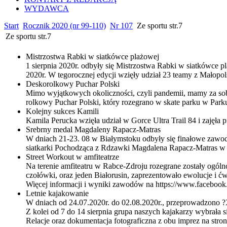
WYDAWCA
Start
Rocznik 2020 (nr 99-110)
Nr 107
Ze sportu str.7
Ze sportu str.7
Mistrzostwa Rabki w siatkówce plażowej
1 sierpnia 2020r. odbyły się Mistrzostwa Rabki w siatkówce 
2020r. W tegorocznej edycji wzięły udział 23 teamy z Małopol
Deskorolkowy Puchar Polski
Mimo wyjątkowych okoliczności, czyli pandemii, mamy za so
rolkowy Puchar Polski, który rozegrano w skate parku w Par
Kolejny sukces Kamili
Kamila Perucka wzięła udział w Gorce Ultra Trail 84 i zajęła p
Srebrny medal Magdaleny Rapacz-Matras
W dniach 21-23. 08 w Białymstoku odbyły się finałowe zawody 
siatkarki Pochodząca z Rdzawki Magdalena Rapacz-Matras w pa
Street Workout w amfiteatrze
Na terenie amfiteatru w Rabce-Zdroju rozegrane zostały ogól
czołówki, oraz jeden Białorusin, zaprezentowało ewolucje i ćw
Więcej informacji i wyniki zawodów na https://www.facebo
Letnie kajakowanie
W dniach od 24.07.2020r. do 02.08.2020r., przeprowadzono 
Z kolei od 7 do 14 sierpnia grupa naszych kajakarzy wybrała 
Relacje oraz dokumentacja fotograficzna z obu imprez na stro