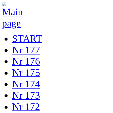
START
Nr 177
Nr 176
Nr 175
Nr 174
Nr 173
Nr 172