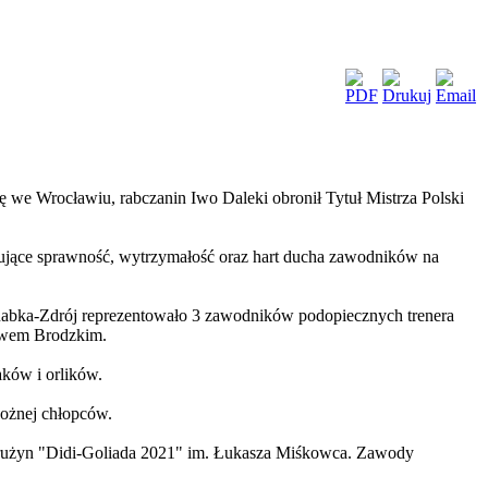
ę we Wrocławiu, rabczanin Iwo Daleki obronił Tytuł Mistrza Polski
stujące sprawność, wytrzymałość oraz hart ducha zawodników na
abka-Zdrój reprezentowało 3 zawodników podopiecznych trenera
lewem Brodzkim.
aków i orlików.
ożnej chłopców.
h drużyn "Didi-Goliada 2021" im. Łukasza Miśkowca. Zawody