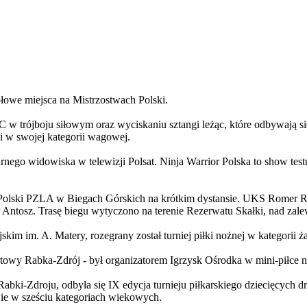
owe miejsca na Mistrzostwach Polski.
w trójboju siłowym oraz wyciskaniu sztangi leżąc, które odbywają si
i w swojej kategorii wagowej.
arnego widowiska w telewizji Polsat. Ninja Warrior Polska to show te
 Polski PZLA w Biegach Górskich na krótkim dystansie. UKS Romer R
or Antosz. Trasę biegu wytyczono na terenie Rezerwatu Skałki, nad za
im im. A. Matery, rozegrany został turniej piłki nożnej w kategorii ż
wy Rabka-Zdrój - był organizatorem Igrzysk Ośrodka w mini-piłce n
Rabki-Zdroju, odbyła się IX edycja turnieju piłkarskiego dziecięcyc
ie w sześciu kategoriach wiekowych.