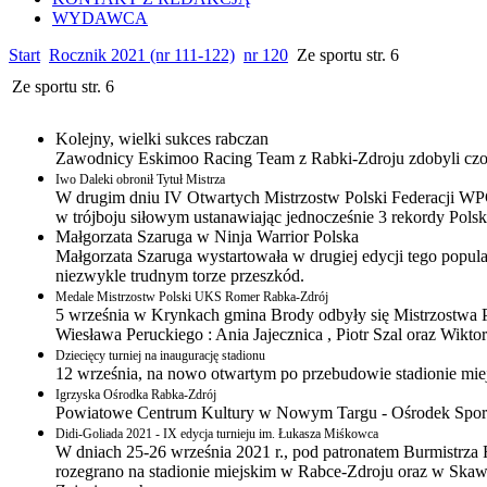
WYDAWCA
Start
Rocznik 2021 (nr 111-122)
nr 120
Ze sportu str. 6
Ze sportu str. 6
Kolejny, wielki sukces rabczan
Zawodnicy Eskimoo Racing Team z Rabki-Zdroju zdobyli czoł
Iwo Daleki obronił Tytuł Mistrza
W drugim dniu IV Otwartych Mistrzostw Polski Federacji WPC 
w trójboju siłowym ustanawiając jednocześnie 3 rekordy Polsk
Małgorzata Szaruga w Ninja Warrior Polska
Małgorzata Szaruga wystartowała w drugiej edycji tego popul
niezwykle trudnym torze przeszkód.
Medale Mistrzostw Polski UKS Romer Rabka-Zdrój
5 września w Krynkach gmina Brody odbyły się Mistrzostwa
Wiesława Peruckiego : Ania Jajecznica , Piotr Szal oraz Wikt
Dziecięcy turniej na inaugurację stadionu
12 września, na nowo otwartym po przebudowie stadionie miejsk
Igrzyska Ośrodka Rabka-Zdrój
Powiatowe Centrum Kultury w Nowym Targu - Ośrodek Sporto
Didi-Goliada 2021 - IX edycja turnieju im. Łukasza Miśkowca
W dniach 25-26 września 2021 r., pod patronatem Burmistrza 
rozegrano na stadionie miejskim w Rabce-Zdroju oraz w Skaw