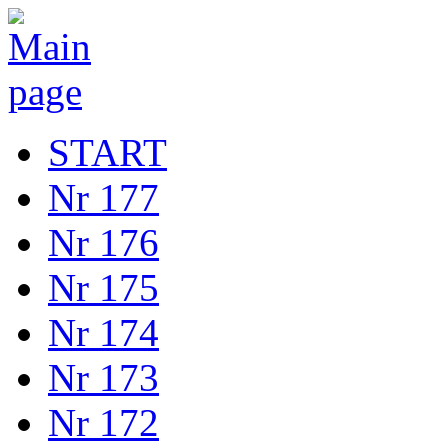
START
Nr 177
Nr 176
Nr 175
Nr 174
Nr 173
Nr 172