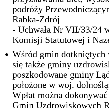
podróży Przewodnicząc
Rabka-Zdrój
- Uchwała Nr VII/33/24 
Komisji Statutowej i Na
Wśród gmin dotkniętych 
się także gminy uzdrowis
poszkodowane gminy Ląde
położone w woj. dolnośl
Wpłat można dokonywać n
Gmin Uzdrowiskowych R