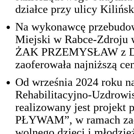
działce przy ulicy Kiliń
Na wykonawcę przebudow
Miejski w Rabce-Zdroj
ŻAK PRZEMYSŁAW z Dąb
zaoferowała najniższą cen
Od września 2024 roku n
Rehabilitacyjno-Uzdrow
realizowany jest projekt
PŁYWAM”, w ramach zad
wolnego dzieci i młodzie