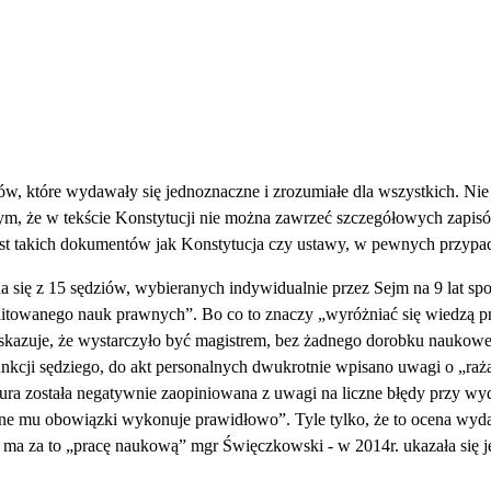
ów, które wydawały się jednoznaczne i zrozumiałe dla wszystkich. Nie 
tym, że w tekście Konstytucji nie można zawrzeć szczegółowych zapi
ekst takich dokumentów jak Konstytucja czy ustawy, w pewnych przyp
a się z 15 sędziów, wybieranych indywidualnie przez Sejm na 9 lat s
bilitowanego nauk prawnych”. Bo co to znaczy „wyróżniać się wiedzą p
skazuje, że wystarczyło być magistrem, bez żadnego dorobku naukoweg
nkcji sędziego, do akt personalnych dwukrotnie wpisano uwagi o „ra
a została negatywnie zaopiniowana z uwagi na liczne błędy przy wyd
ne mu obowiązki wykonuje prawidłowo”. Tyle tylko, że to ocena wydan
 ma za to „pracę naukową” mgr Święczkowski - w 2014r. ukazała się j