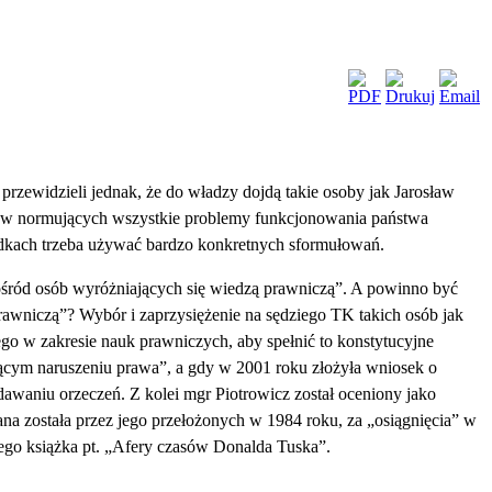
przewidzieli jednak, że do władzy dojdą takie osoby jak Jarosław
sów normujących wszystkie problemy funkcjonowania państwa
adkach trzeba używać bardzo konkretnych sformułowań.
pośród osób wyróżniających się wiedzą prawniczą”. A powinno być
rawniczą”? Wybór i zaprzysiężenie na sędziego TK takich osób jak
o w zakresie nauk prawniczych, aby spełnić to konstytucyjne
żącym naruszeniu prawa”, a gdy w 2001 roku złożyła wniosek o
awaniu orzeczeń. Z kolei mgr Piotrowicz został oceniony jako
a została przez jego przełożonych w 1984 roku, za „osiągnięcia” w
ego książka pt. „Afery czasów Donalda Tuska”.