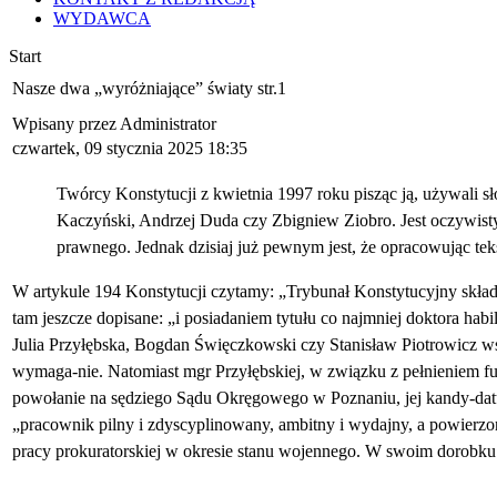
WYDAWCA
Start
Nasze dwa „wyróżniające” światy str.1
Wpisany przez Administrator
czwartek, 09 stycznia 2025 18:35
Twórcy Konstytucji z kwietnia 1997 roku pisząc ją, używali sł
Kaczyński, Andrzej Duda czy Zbigniew Ziobro. Jest oczywis
prawnego. Jednak dzisiaj już pewnym jest, że opracowując t
W artykule 194 Konstytucji czytamy: „Trybunał Konstytucyjny skład
tam jeszcze dopisane: „i posiadaniem tytułu co najmniej doktora ha
Julia Przyłębska, Bogdan Święczkowski czy Stanisław Piotrowicz w
wymaga-nie. Natomiast mgr Przyłębskiej, w związku z pełnieniem fu
powołanie na sędziego Sądu Okręgowego w Poznaniu, jej kandy-datur
„pracownik pilny i zdyscyplinowany, ambitny i wydajny, a powierzo
pracy prokuratorskiej w okresie stanu wojennego. W swoim dorobku