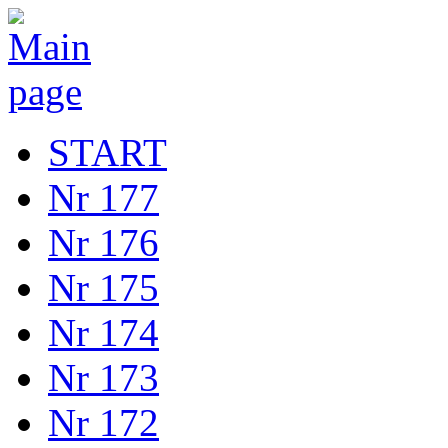
START
Nr 177
Nr 176
Nr 175
Nr 174
Nr 173
Nr 172