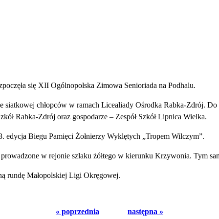
zpoczęła się XII Ogólnopolska Zimowa Senioriada na Podhalu.
e siatkowej chłopców w ramach Licealiady Ośrodka Rabka-Zdrój. Do ryw
Szkół Rabka-Zdrój oraz gospodarze – Zespół Szkół Lipnica Wielka.
13. edycja Biegu Pamięci Żołnierzy Wyklętych „Tropem Wilczym”.
e prowadzone w rejonie szlaku żółtego w kierunku Krzywonia. Tym sam
ą rundę Małopolskiej Ligi Okręgowej.
« poprzednia
następna »