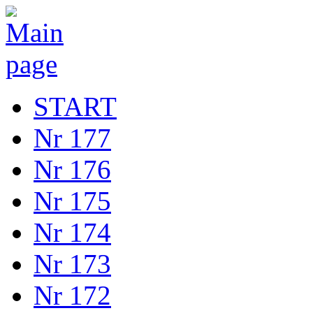
START
Nr 177
Nr 176
Nr 175
Nr 174
Nr 173
Nr 172