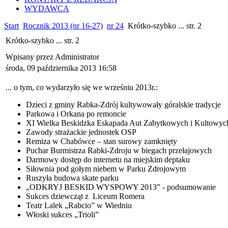
WYDAWCA
Start
Rocznik 2013 (nr 16-27)
nr 24
Krótko-szybko ... str. 2
Krótko-szybko ... str. 2
Wpisany przez Administrator
środa, 09 października 2013 16:58
... o tym, co wydarzyło się we wrześniu 2013r.:
Dzieci z gminy Rabka-Zdrój kultywowały góralskie tradycje
Parkowa i Orkana po remoncie
XI Wielka Beskidzka Eskapada Aut Zabytkowych i Kultowy
Zawody strażackie jednostek OSP
Remiza w Chabówce – stan surowy zamknięty
Puchar Burmistrza Rabki-Zdroju w biegach przełajowych
Darmowy dostęp do internetu na miejskim deptaku
Siłownia pod gołym niebem w Parku Zdrojowym
Ruszyła budowa skate parku
„ODKRYJ BESKID WYSPOWY 2013” - podsumowanie
Sukces dziewcząt z Liceum Romera
Teatr Lalek „Rabcio” w Wiedniu
Włoski sukces „Trioli”