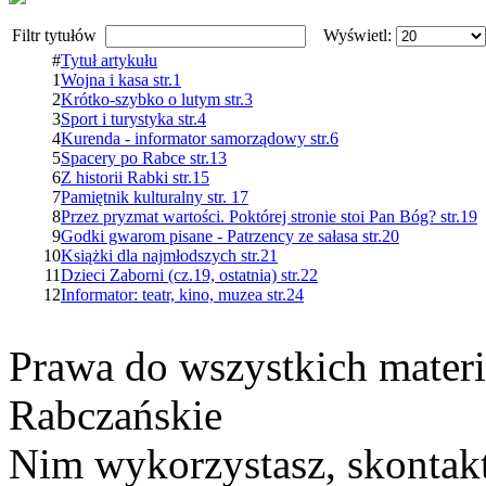
Filtr tytułów
Wyświetl:
#
Tytuł artykułu
1
Wojna i kasa str.1
2
Krótko-szybko o lutym str.3
3
Sport i turystyka str.4
4
Kurenda - informator samorządowy str.6
5
Spacery po Rabce str.13
6
Z historii Rabki str.15
7
Pamiętnik kulturalny str. 17
8
Przez pryzmat wartości. Poktórej stronie stoi Pan Bóg? str.19
9
Godki gwarom pisane - Patrzency ze sałasa str.20
10
Książki dla najmłodszych str.21
11
Dzieci Zaborni (cz.19, ostatnia) str.22
12
Informator: teatr, kino, muzea str.24
Prawa do wszystkich materi
Rabczańskie
Nim wykorzystasz, skontakt