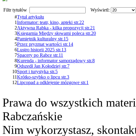
Filtr tytułów
Wyświetl:
#
Tytuł artykułu
1
Informator: teatr, kino, apteki str.22
2
Aktywna Rabka - kilka propozycji str.21
3
Księgarnia Między słowami poleca str.20
4
Pamiętnik kulturalny str.15
5
Przez pryzmat wartości str.14
6
Lustro historii 2025 str.13
7
Spacery po Rabce str.11
8
Kurenda - informator samorządowy str.8
9
Odszedł Jan Kołodziej str.7
10
Sport i turystyka str.5
11
Krótko-szybko o lipcu str.3
12
Lipcopad a odklejenie mózgowe str.1
Prawa do wszystkich materi
Rabczańskie
Nim wykorzystasz, skontakt