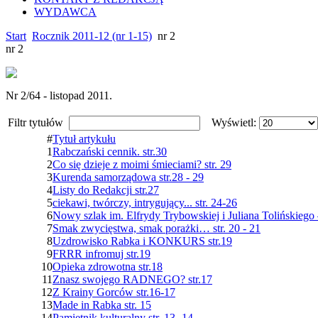
WYDAWCA
Start
Rocznik 2011-12 (nr 1-15)
nr 2
nr 2
Nr 2/64 - listopad 2011.
Filtr tytułów
Wyświetl:
#
Tytuł artykułu
1
Rabczański cennik. str.30
2
Co się dzieje z moimi śmieciami? str. 29
3
Kurenda samorządowa str.28 - 29
4
Listy do Redakcji str.27
5
ciekawi, twórczy, intrygujący... str. 24-26
6
Nowy szlak im. Elfrydy Trybowskiej i Juliana Tolińskiego 
7
Smak zwycięstwa, smak porażki… str. 20 - 21
8
Uzdrowisko Rabka i KONKURS str.19
9
FRRR infromuj str.19
10
Opieka zdrowotna str.18
11
Znasz swojego RADNEGO? str.17
12
Z Krainy Gorców str.16-17
13
Made in Rabka str. 15
14
Pamiętnik kulturalny str. 13 -14