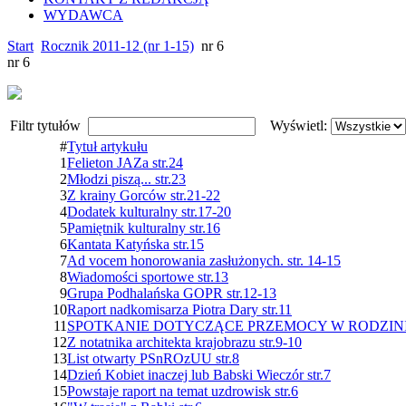
WYDAWCA
Start
Rocznik 2011-12 (nr 1-15)
nr 6
nr 6
Filtr tytułów
Wyświetl:
#
Tytuł artykułu
1
Felieton JAZa str.24
2
Młodzi piszą... str.23
3
Z krainy Gorców str.21-22
4
Dodatek kulturalny str.17-20
5
Pamiętnik kulturalny str.16
6
Kantata Katyńska str.15
7
Ad vocem honorowania zasłużonych. str. 14-15
8
Wiadomości sportowe str.13
9
Grupa Podhalańska GOPR str.12-13
10
Raport nadkomisarza Piotra Dary str.11
11
SPOTKANIE DOTYCZĄCE PRZEMOCY W RODZINIE 
12
Z notatnika architekta krajobrazu str.9-10
13
List otwarty PSnROzUU str.8
14
Dzień Kobiet inaczej lub Babski Wieczór str.7
15
Powstaje raport na temat uzdrowisk str.6