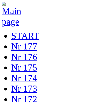
START
Nr 177
Nr 176
Nr 175
Nr 174
Nr 173
Nr 172