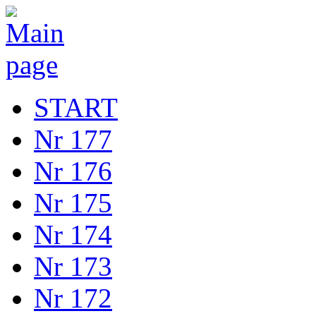
START
Nr 177
Nr 176
Nr 175
Nr 174
Nr 173
Nr 172