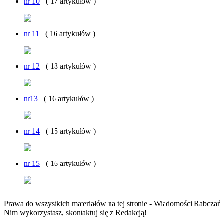
nr 10
( 17 artykułów )
nr 11
( 16 artykułów )
nr 12
( 18 artykułów )
nr13
( 16 artykułów )
nr 14
( 15 artykułów )
nr 15
( 16 artykułów )
Prawa do wszystkich materiałów na tej stronie - Wiadomości Rabcza
Nim wykorzystasz, skontaktuj się z Redakcją!