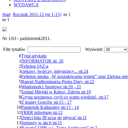
WYDAWCA
Start
Rocznik 2011-12 (nr 1-15)
nr 1
nr 1
Nr 1/63 - październik2011.
Filtr tytułów
Wyświetl:
#
Tytuł artykułu
1
INFORMATOR str. 26
2
Felieton JAZ-a
3
ciekawi, twórczy, intrygujący... str.24
4
Felieton smoka „W poszukiwaniu jesieni” oraz Zielona stref
5
Raport Nadkomisarza Piotra Dary. str.22
6
Wiadomości Sportowe str.20 - 21
7
Szpital Miejski w Rabce- Zdroju str.19
8
Grypa sezonowa, czyli co warto wiedzieć. str.17
9
Z krainy Gorców str.15 - 17
10
Pamiętnik Kulturalny str.13 - 14
11
FRRR informuje str.12
12
Dzieci klas III uczą się pływać str.11
13
Seniorzy w akcji str.11
14
Raport GOPR-u i „Tajne Archiwum” str.7