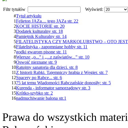
Filtr tytułów
Wyświetl:
#
Tytuł artykułu
1
Felieton JAZa.... tego JAZa str. 22
2
KOCIE HISTORIE str. 20
3
Dodatek kulturalny str. 18
4
Pamiętnik Kulturalny str. 14
5
FILATELISTYKA CZY MARKOLUBSTWO – OTO JEST PYT
6
Filatelistyka - zapomniane hobby str. 11
7
godki gwarom pisone str. 11
8
Wiersze „o...” i „...z zaświatów...” str. 10
9
Oswoić nieznane str. 9
10
Ratujmy sanatoria dla dzieci. str. 8
11
Z historii Rabki. Tajemniczy hrabia z Węgier. str. 7
12
Spacery po Rabce... str. 6
13
75 lat temu Wiadomości Rabczańskie donosiły: str. 5
14
Kurenda - informator samorządowy str. 3
15
Krótko-szybko str. 2
16
nadmuchiwanie balona str.1
Prawa do wszystkich materi